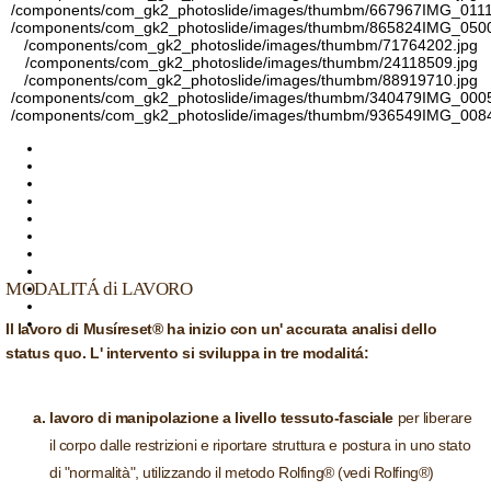
/components/com_gk2_photoslide/images/thumbm/667967IMG_0111
/components/com_gk2_photoslide/images/thumbm/865824IMG_0500
/components/com_gk2_photoslide/images/thumbm/71764202.jpg
/components/com_gk2_photoslide/images/thumbm/24118509.jpg
/components/com_gk2_photoslide/images/thumbm/88919710.jpg
/components/com_gk2_photoslide/images/thumbm/340479IMG_0005
/components/com_gk2_photoslide/images/thumbm/936549IMG_0084
MODALITÁ di LAVORO
Il lavoro di Musíreset® ha inizio con un' accurata analisi dello
status quo. L' intervento si sviluppa in tre modalitá:
lavoro di manipolazione a livello tessuto-fasciale
per liberare
il corpo dalle restrizioni e riportare struttura e postura in uno stato
di "normalità", utilizzando il metodo Rolfing® (vedi Rolfing®)