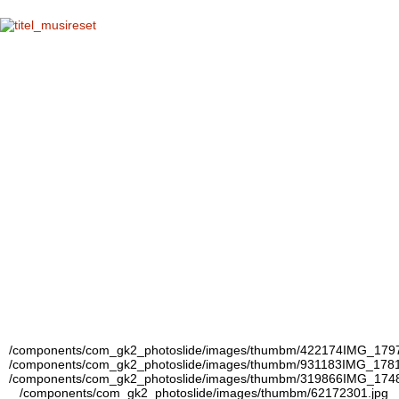
DE
IT
E
MUSÍRESET®
Musireset® Movement
Modalitá di lavoro
Referenze
Publicazioni
Elmar Abram
Contatto
Video
/components/com_gk2_photoslide/images/thumbm/422174IMG_1797
/components/com_gk2_photoslide/images/thumbm/931183IMG_1781
/components/com_gk2_photoslide/images/thumbm/319866IMG_1748
/components/com_gk2_photoslide/images/thumbm/62172301.jpg